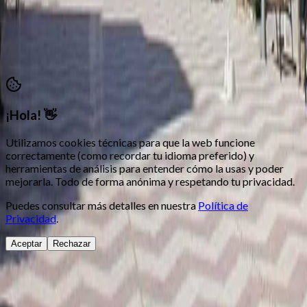
Política de Privacidad
•
Términos y Condiciones
©
2026
Moros i Cristians Ontinyent.
Todos los derechos
reservados
¡Hola! 👋
Utilizamos cookies técnicas para que la web funcione
correctamente (como recordar tu idioma preferido) y
herramientas de análisis para entender cómo la usas y poder
mejorarla. Todo de forma anónima y respetando tu privacidad.
Puedes consultar más detalles en nuestra
Política de
Privacidad
.
Aceptar
Rechazar