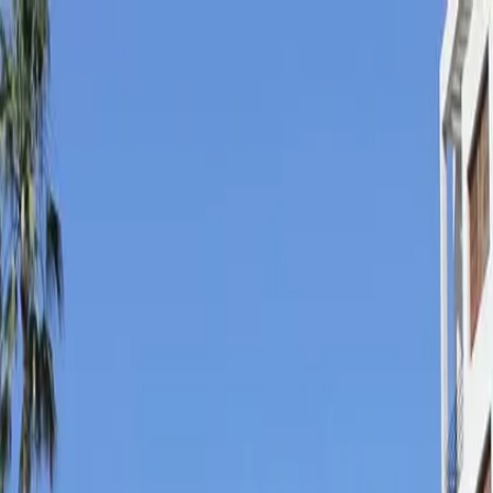
Agenda
Noticias
Comparsas
Cargos
Sociedad
Servicios
Intranet
Baile de los "Contrabandistas"
Sábado, 22 de agosto de 2026 · 11:00 h