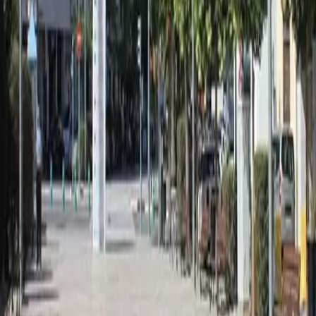
Ubicación
Plaza de la Concepción
Pl. Concepción
46870 Ontinyent
Plaça de Baix, 30 · 46870 Ontinyent – Valencia – España
96 238 02 52
Horario atención: Lun, Mar, Jue y Vie 18:00 – 21:00
secretaria@morosycristianos.eu