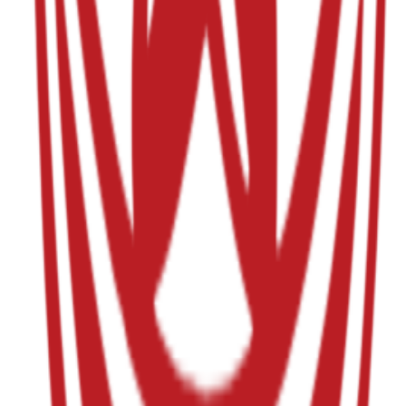
Las cenas de sábados a celebrar en la Comparsa y las bandas
que nos acompañarán este año son las siguientes:
- 27 de Junio
(Unió Musical/Pobla Llarga)
Al igual que los últimos años, la comparsa servirá las mismas
bebidas, “picaeta” y dos platos de caliente. También la
comparsa preparará para cenar bocadillos de distintas
especialidades, no habiendo platos combinados. Como en años
anteriores, los representantes de Peña informarán en el grupo a
los asistentes, para un mayor control y eficiencia en el servicio
(no haciendo falta informar de los bocadillos).
Se informará el jueves anterior a la cena de ese sábado.
Ubicación
Sede Moros Espanyols