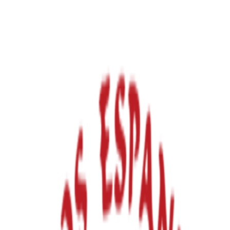
Agenda
Noticias
Comparsas
Cargos
Sociedad
Servicios
Intranet
CENA COMPARSA SÁBADO
27 JUNIO
Sábado, 27 de junio de 2026 · 21:00 h