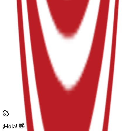
C/ Jose Iranzo, 21
46870 Ontinyent
Plaça de Baix, 30 · 46870 Ontinyent – Valencia – España
96 238 02 52
Horario atención: Lun, Mar, Jue y Vie 18:00 – 21:00
secretaria@morosycristianos.eu
Política de Privacidad
•
Términos y Condiciones
©
2026
Moros i Cristians Ontinyent.
Todos los derechos
reservados
¡Hola! 👋