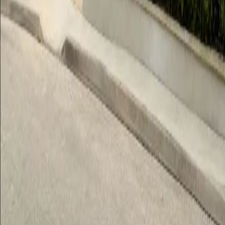
Comparsa. - Sábado - 20/06 de 12:30 a 14:00 en la Sede Social
de nuestra Comparsa.
Ubicación
Senya Events
46870 Ontinyent
Plaça de Baix, 30 · 46870 Ontinyent – Valencia – España
96 238 02 52
Horario atención: Lun, Mar, Jue y Vie 18:00 – 21:00
secretaria@morosycristianos.eu
Política de Privacidad
•
Términos y Condiciones
©
2026
Moros i Cristians Ontinyent.
Todos los derechos
reservados