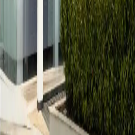
El próximo 27 de junio de 2026, “día de Publicación”, habrá
comida en los salones SENYA EVENTS, “antiguo Cugol”, servida
por el Catering Casablanca y amenizada por la Agrupació
Musical la vall, de Albaida. Se acompañan en archivos adjuntos
los menús, (cuando os apuntéis hay que indicar si el plato es
carne o pescado, e intolerancias) y los precios son los
siguientes:
- Componente adulto - 35,00€ - Componente infantil - 20,00€
- Invitado - 50,00€
Como hemos hecho últimamente en todos los actos, se
canalizará todo a través de las Peñas y sus Representantes,
intentando, en la medida de lo posible, que sean estos los
encargados de comunicar la asistencia y pago de los menús.
Los días acordados para tal fin serán:
- Miércoles 17/06 de 20:00 a 21:30 en la Sede Social de nuestra