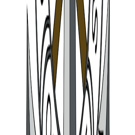
Omeyas
5
Benimerins
6
Abencerrajes
7
Kábilas
8
Moros Espanyols
9
Saudites d'Ontinyent