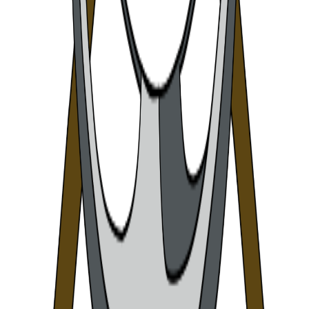
16
Arquers
17
Cruzados
18
Contrabandistas
19
Fontanos
20
Almogàvers
21