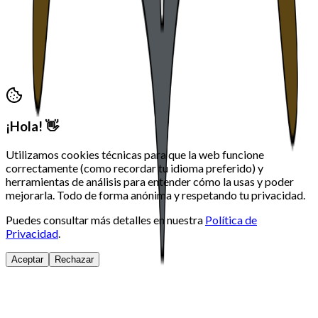
secretaria@morosycristianos.eu
Política de Privacidad
•
Términos y Condiciones
©
2026
Moros i Cristians Ontinyent.
Todos los derechos
reservados
¡Hola! 👋
Utilizamos cookies técnicas para que la web funcione
correctamente (como recordar tu idioma preferido) y
herramientas de análisis para entender cómo la usas y poder
mejorarla. Todo de forma anónima y respetando tu privacidad.
Puedes consultar más detalles en nuestra
Política de
Privacidad
.
Aceptar
Rechazar