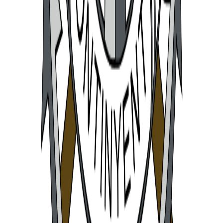
10
Mudéjares
11
Mossàrabs
12
Taifas
13
Bucaneros
14
Estudiants
15
Gusmans