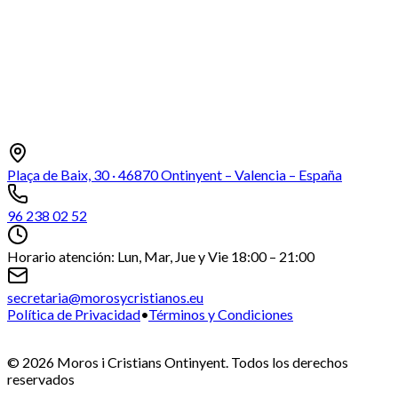
Plaça de Baix, 30 · 46870 Ontinyent – Valencia – España
96 238 02 52
Horario atención: Lun, Mar, Jue y Vie 18:00 – 21:00
secretaria@morosycristianos.eu
Política de Privacidad
•
Términos y Condiciones
©
2026
Moros i Cristians Ontinyent.
Todos los derechos
reservados