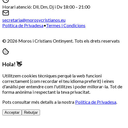
Horari atenció: Dll, Dm, Dj i Dv 18:00 – 21:00
secretaria@morosycristianos.eu
Política de Privadesa
•
Termes i Condicions
©
2026
Moros i Cristians Ontinyent.
Tots els drets reservats
Hola! 👋
Utilitzem cookies tècniques perquè la web funcioni
correctament (com recordar el teu idioma preferit) i eines
d'anàlisi per entendre com l'utilitzes i poder millorar-la. Tot de
forma anònima i respectant la teva privacitat.
Pots consultar més detalls a la nostra
Política de Privadesa
.
Acceptar
Rebutjar