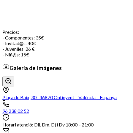
Precios:
- Componentes: 35€
- Invitad@s: 40€
- Juveniles: 26 €
- Niñ@s: 15€
Galería de Imágenes
Plaça de Baix, 30 · 46870 Ontinyent – València – Espanya
96 238 02 52
Horari atenció: Dll, Dm, Dj i Dv 18:00 – 21:00