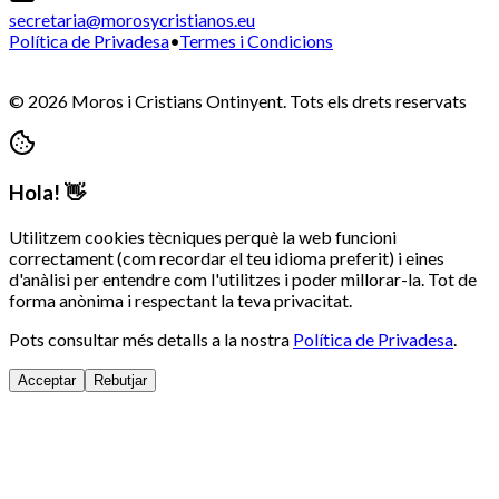
secretaria@morosycristianos.eu
Política de Privadesa
•
Termes i Condicions
©
2026
Moros i Cristians Ontinyent.
Tots els drets reservats
Hola! 👋
Utilitzem cookies tècniques perquè la web funcioni
correctament (com recordar el teu idioma preferit) i eines
d'anàlisi per entendre com l'utilitzes i poder millorar-la. Tot de
forma anònima i respectant la teva privacitat.
Pots consultar més detalls a la nostra
Política de Privadesa
.
Acceptar
Rebutjar