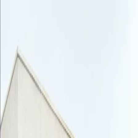
Agenda
Notícies
Comparses
Càrrecs
Societat
Serveis
Intranet
COMIDA PUBLICACIÓN 27
DE JUNIO
Dissabte, 27 de juny del 2026 · 13:00 h