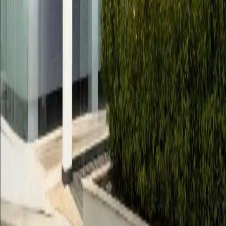
El pròxim 27 de juny de 2026, “dia de Publicació”, hi haurà
menjada en els salons SENYA EVENTS, “antic Cugol”, servida
pel Servei d'àpats Casablanca i amenitzada per la *Agrupació
Musical la *vall, d'Albaida. S'acompanyen en arxius adjunts els
menús, (quan us apunteu cal indicar si el plat és carn o peix, i
intoleràncies) i els preus són els següents:
- Component adult - 35,00€
- Component infantil - 20,00€
- Convidat - 50,00€
Com hem fet últimament en tots els actes, es canalitzarà tot a
través de les Penyes i els seus Representants, intentant, en la
mesura que siga possible, que siguen aquests els encarregats de
comunicar l'assistència i pagament dels menús.