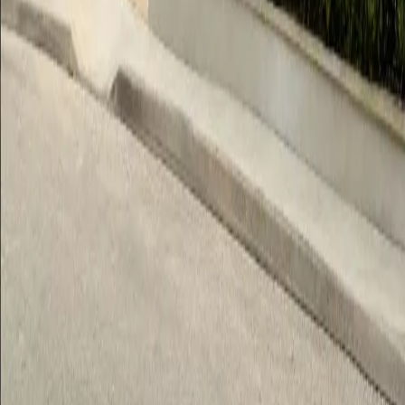
Els dies acordats per a tal fi seran:
- Dimecres 17/06 de #20:00 a #21:30 en la Seu Social de la
nostra Comparsa.
- Dissabte - 20/06 de #12:30 a #14:00 en la Seu Social de la
nostra Comparsa.
Ubicación
Senya Events
46870 Ontinyent
Plaça de Baix, 30 · 46870 Ontinyent – València – Espanya
96 238 02 52
Horari atenció: Dll, Dm, Dj i Dv 18:00 – 21:00
secretaria@morosycristianos.eu
Política de Privadesa
•
Termes i Condicions