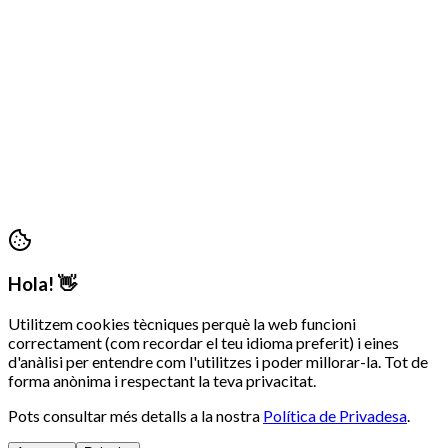
96 238 02 52
Horari atenció: Dll, Dm, Dj i Dv 18:00 – 21:00
secretaria@morosycristianos.eu
Política de Privadesa
•
Termes i Condicions
©
2026
Moros i Cristians Ontinyent.
Tots els drets reservats
Hola! 👋
Utilitzem cookies tècniques perquè la web funcioni
correctament (com recordar el teu idioma preferit) i eines
d'anàlisi per entendre com l'utilitzes i poder millorar-la. Tot de
forma anònima i respectant la teva privacitat.
Pots consultar més detalls a la nostra
Política de Privadesa
.