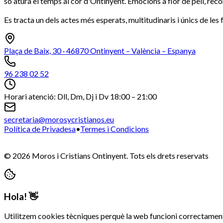
so atura el temps al cor d'Ontinyent. Emocions a flor de pell, reco
Es tracta un dels actes més esperats, multitudinaris i únics de les 
Plaça de Baix, 30 · 46870 Ontinyent – València – Espanya
96 238 02 52
Horari atenció: Dll, Dm, Dj i Dv 18:00 – 21:00
secretaria@morosycristianos.eu
Política de Privadesa
•
Termes i Condicions
©
2026
Moros i Cristians Ontinyent.
Tots els drets reservats
Hola! 👋
Utilitzem cookies tècniques perquè la web funcioni correctament (c