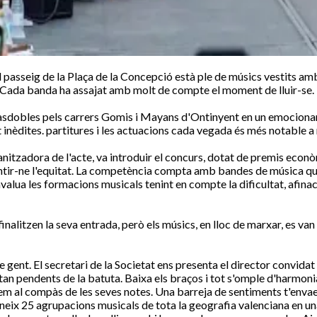
el passeig de la Plaça de la Concepció està ple de músics vestits am
 Cada banda ha assajat amb molt de compte el moment de lluir-se.
asdobles pels carrers Gomis i Mayans d'Ontinyent en un emocionant
tot inèdites. partitures i les actuacions cada vegada és més notable
ganitzadora de l'acte, va introduir el concurs, dotat de premis eco
ntir-ne l'equitat. La competència compta amb bandes de música qu
avalua les formacions musicals tenint en compte la dificultat, afina
inalitzen la seva entrada, però els músics, en lloc de marxar, es va
e gent. El secretari de la Societat ens presenta el director convidat
 estan pendents de la batuta. Baixa els braços i tot s'omple d'harmo
gem al compàs de les seves notes. Una barreja de sentiments t'envae
uneix 25 agrupacions musicals de tota la geografia valenciana en u