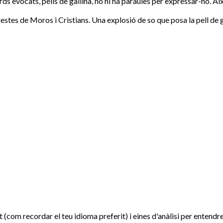
rds evocats, pells de gallina, no hi ha paraules per expressar-ho. A
festes de Moros i Cristians. Una explosió de so que posa la pell de g
om recordar el teu idioma preferit) i eines d'anàlisi per entendre 