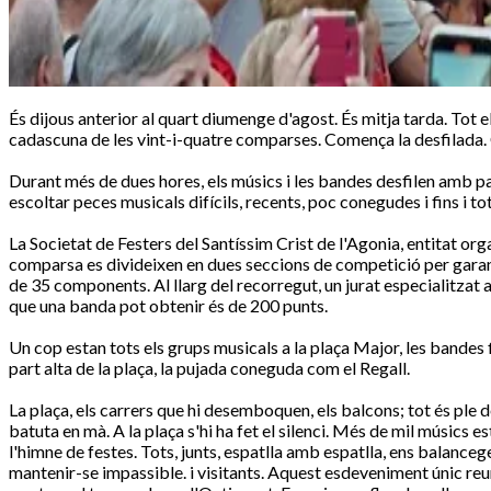
És dijous anterior al quart diumenge d'agost. És mitja tarda. Tot 
cadascuna de les vint-i-quatre comparses. Comença la desfilada.
Durant més de dues hores, els músics i les bandes desfilen amb p
escoltar peces musicals difícils, recents, poc conegudes i fins i 
La Societat de Festers del Santíssim Crist de l'Agonia, entitat or
comparsa es divideixen en dues seccions de competició per gara
de 35 components. Al llarg del recorregut, un jurat especialitzat 
que una banda pot obtenir és de 200 punts.
Un cop estan tots els grups musicals a la plaça Major, les bandes f
part alta de la plaça, la pujada coneguda com el Regall.
La plaça, els carrers que hi desemboquen, els balcons; tot és ple d
batuta en mà. A la plaça s'hi ha fet el silenci. Més de mil músics
l'himne de festes. Tots, junts, espatlla amb espatlla, ens balance
mantenir-se impassible. i visitants. Aquest esdeveniment únic re