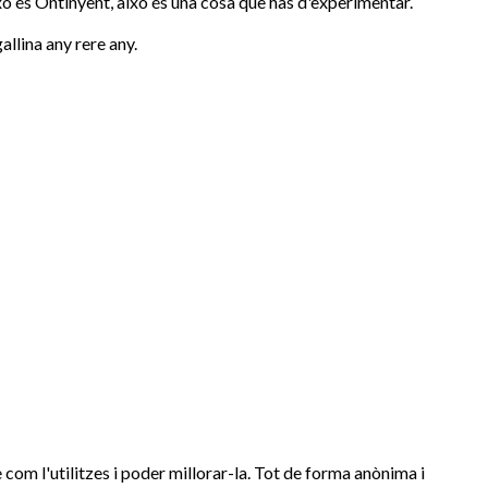
ixò és Ontinyent, això és una cosa que has d'experimentar.
allina any rere any.
com l'utilitzes i poder millorar-la. Tot de forma anònima i