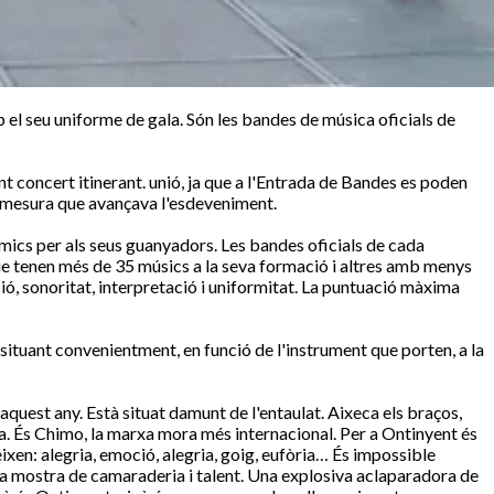
b el seu uniforme de gala. Són les bandes de música oficials de
 concert itinerant. unió, ja que a l'Entrada de Bandes es poden
 a mesura que avançava l'esdeveniment.
nòmics per als seus guanyadors. Les bandes oficials de cada
e tenen més de 35 músics a la seva formació i altres amb menys
ció, sonoritat, interpretació i uniformitat. La puntuació màxima
n situant convenientment, en funció de l'instrument que porten, a la
 aquest any. Està situat damunt de l'entaulat. Aixeca els braços,
nia. És Chimo, la marxa mora més internacional. Per a Ontinyent és
ixen: alegria, emoció, alegria, goig, eufòria… És impossible
na mostra de camaraderia i talent. Una explosiva aclaparadora de