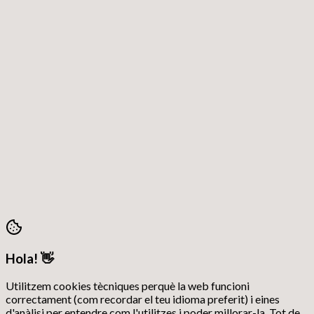
Plaça de Baix, 30 · 46870 Ontinyent – València – Espanya
96 238 02 52
Horari atenció: Dll, Dm, Dj i Dv 18:00 – 21:00
secretaria@morosycristianos.eu
Política de Privadesa
•
Termes i Condicions
©
2026
Moros i Cristians Ontinyent.
Tots els drets reservats
Hola! 👋
Utilitzem cookies tècniques perquè la web funcioni
correctament (com recordar el teu idioma preferit) i eines
d'anàlisi per entendre com l'utilitzes i poder millorar-la. Tot de