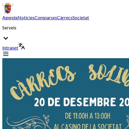
Agenda
Notícies
Comparses
Càrrecs
Societat
Serveis
Intranet