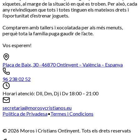
xiquetes, al marge de la situació en què es troben. Per això, cada
any reivindiquen que tots i totes tinguen els mateixos drets i
l’oportunitat d’estrenar joguets.
Comptarem amb tallers i xocolatada per als més menuts,
perquè tota la família puga gaudir de l’acte.
Vos esperem!
Plaça de Baix, 30 · 46870 Ontinyent – València – Espanya
96 238 02 52
Horari atenció: Dll, Dm, Dj i Dv 18:00 – 21:00
secretaria@morosycristianos.eu
Política de Privadesa
•
Termes i Condicions
©
2026
Moros i Cristians Ontinyent.
Tots els drets reservats