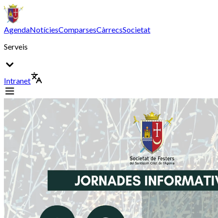
Agenda
Notícies
Comparses
Càrrecs
Societat
Serveis
Intranet