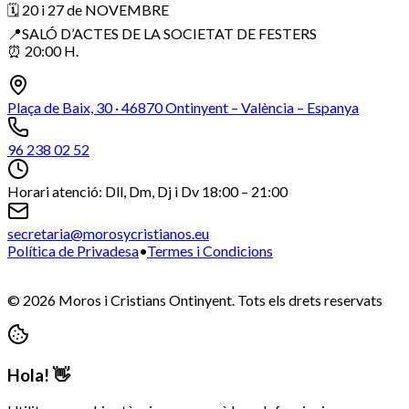
🗓️ 20 i 27 de NOVEMBRE
📍SALÓ D’ACTES DE LA SOCIETAT DE FESTERS
⏰ 20:00 H.
Plaça de Baix, 30 · 46870 Ontinyent – València – Espanya
96 238 02 52
Horari atenció: Dll, Dm, Dj i Dv 18:00 – 21:00
secretaria@morosycristianos.eu
Política de Privadesa
•
Termes i Condicions
©
2026
Moros i Cristians Ontinyent.
Tots els drets reservats
Hola! 👋