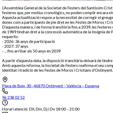
L’Assemblea General de la Societat de Festers del Santíssim Crist d
festeres que, per motius cronològics, no poden complir encara els r
Aquesta actualització respon a la necessitat de corregir el greuge
dones com a participants de ple dret en les Festes de Moros i Cris
D’aquesta manera, i de forma transitòria fins a 2039, les festere
de 1989 tindran dret a la concessió automàtica de la Insígnia de 
requerits:
- 2026: 36 anys de participació
- 2027: 37 anys
- …fins arribar als 50 anys en 2039
A partir d’aquesta data, la disposició transitària deixarà de tindre e
Amb aquesta reforma, la Societat de Festers reafirma el seu compr
identitat i tradició de les Festes de Moros i Cristians d’Ontinyent.
Plaça de Baix, 30 · 46870 Ontinyent – València – Espanya
96 238 02 52
Horari atenció: Dll, Dm, Dj i Dv 18:00 – 21:00