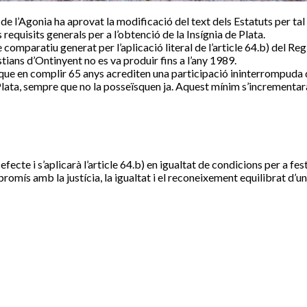
e l’Agonia ha aprovat la modificació del text dels Estatuts per tal 
equisits generals per a l’obtenció de la Insígnia de Plata.
 comparatiu generat per l’aplicació literal de l’article 64.b) del R
tians d’Ontinyent no es va produir fins a l’any 1989.
s que en complir 65 anys acrediten una participació ininterrompuda
Plata, sempre que no la posseïsquen ja. Aquest mínim s’incrementar
fecte i s’aplicarà l’article 64.b) en igualtat de condicions per a fest
omís amb la justícia, la igualtat i el reconeixement equilibrat d’u