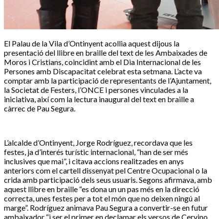
El Palau de la Vila d’Ontinyent acollia aquest dijous la
presentació del llibre en braille del text de les Ambaixades de
Moros i Cristians, coincidint amb el Dia Internacional de les
Persones amb Discapacitat celebrat esta setmana. L’acte va
comptar amb la participació de representants de l’Ajuntament,
la Societat de Festers, l’ONCE i persones vinculades a la
iniciativa, així com la lectura inaugural del text en braille a
càrrec de Pau Segura.
L’alcalde d’Ontinyent, Jorge Rodríguez, recordava que les
festes, ja d’interés turístic internacional, “han de ser més
inclusives que mai”, i citava accions realitzades en anys
anteriors com el cartell dissenyat pel Centre Ocupacional o la
crida amb participació dels seus usuaris. Segons afirmava, amb
aquest llibre en braille “es dona un un pas més en la direcció
correcta, unes festes per a tot el món que no deixen ningú al
marge”. Rodríguez animava Pau Segura a convertir-se en futur
ambaixador “i ser el primer en declamar els versos de Cervino