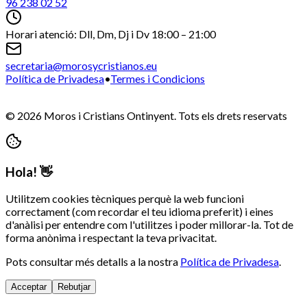
96 238 02 52
Horari atenció: Dll, Dm, Dj i Dv 18:00 – 21:00
secretaria@morosycristianos.eu
Política de Privadesa
•
Termes i Condicions
©
2026
Moros i Cristians Ontinyent.
Tots els drets reservats
Hola! 👋
Utilitzem cookies tècniques perquè la web funcioni
correctament (com recordar el teu idioma preferit) i eines
d'anàlisi per entendre com l'utilitzes i poder millorar-la. Tot de
forma anònima i respectant la teva privacitat.
Pots consultar més detalls a la nostra
Política de Privadesa
.
Acceptar
Rebutjar