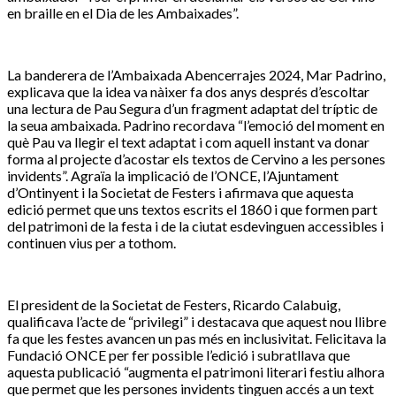
en braille en el Dia de les Ambaixades”.
La banderera de l’Ambaixada Abencerrajes 2024, Mar Padrino,
explicava que la idea va nàixer fa dos anys després d’escoltar
una lectura de Pau Segura d’un fragment adaptat del tríptic de
la seua ambaixada. Padrino recordava “l’emoció del moment en
què Pau va llegir el text adaptat i com aquell instant va donar
forma al projecte d’acostar els textos de Cervino a les persones
invidents”. Agraïa la implicació de l’ONCE, l’Ajuntament
d’Ontinyent i la Societat de Festers i afirmava que aquesta
edició permet que uns textos escrits el 1860 i que formen part
del patrimoni de la festa i de la ciutat esdevinguen accessibles i
continuen vius per a tothom.
El president de la Societat de Festers, Ricardo Calabuig,
qualificava l’acte de “privilegi” i destacava que aquest nou llibre
fa que les festes avancen un pas més en inclusivitat. Felicitava la
Fundació ONCE per fer possible l’edició i subratllava que
aquesta publicació “augmenta el patrimoni literari festiu alhora
que permet que les persones invidents tinguen accés a un text