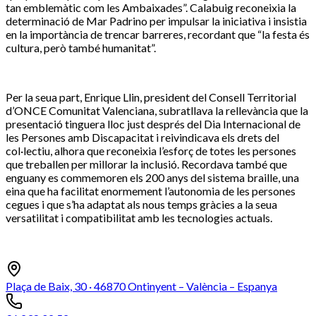
tan emblemàtic com les Ambaixades”. Calabuig reconeixia la
determinació de Mar Padrino per impulsar la iniciativa i insistia
en la importància de trencar barreres, recordant que “la festa és
cultura, però també humanitat”.
Per la seua part, Enrique Llin, president del Consell Territorial
d’ONCE Comunitat Valenciana, subratllava la rellevància que la
presentació tinguera lloc just després del Dia Internacional de
les Persones amb Discapacitat i reivindicava els drets del
col·lectiu, alhora que reconeixia l’esforç de totes les persones
que treballen per millorar la inclusió. Recordava també que
enguany es commemoren els 200 anys del sistema braille, una
eina que ha facilitat enormement l’autonomia de les persones
cegues i que s’ha adaptat als nous temps gràcies a la seua
versatilitat i compatibilitat amb les tecnologies actuals.
Plaça de Baix, 30 · 46870 Ontinyent – València – Espanya