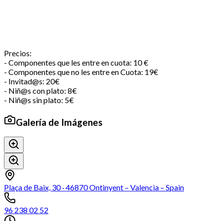
Precios:
- Componentes que les entre en cuota: 10 €
- Componentes que no les entre en Cuota: 19€
- Invitad@s: 20€
- Niñ@s con plato: 8€
- Niñ@s sin plato: 5€
Galería de Imágenes
Plaça de Baix, 30 · 46870 Ontinyent – Valencia – Spain
96 238 02 52